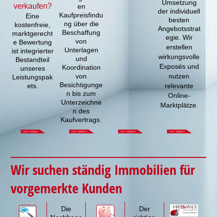
Umsetzung
verkaufen?
en
der individuell
Kaufpreisfindu
Eine
besten
ng über die
kostenfreie,
Angebotsstrat
Beschaffung
marktgerecht
egie.
Wir
von
e Bewertung
erstellen
Unterlagen
ist integrierter
wirkungsvolle
und
Bestandteil
Exposés und
Koordination
unseres
von
nutzen
Leistungspak
Besichtigunge
ets.
relevante
n bis zum
Online-
Unterzeichne
Marktplätze.
n des
Kaufvertrags.
Wir suchen ständig Immobilien für
vorgemerkte Kunden
Die
Der