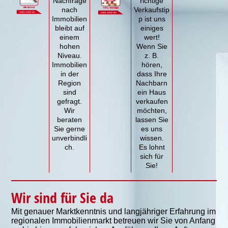
Nachfrage
richtige
nach
Verkaufstip
Immobilien
p ist uns
bleibt auf
einiges
einem
wert!
hohen
Wenn Sie
Niveau.
z. B.
Immobilien
hören,
in der
dass Ihre
Region
Nachbarn
sind
ein Haus
gefragt.
verkaufen
Wir
möchten,
beraten
lassen Sie
Sie gerne
es uns
unverbindli
wissen.
ch.
Es lohnt
sich für
Sie!
Wir sind für Sie da
Mit genauer Marktkenntnis und langjähriger Erfahrung im
regionalen Immobilienmarkt betreuen wir Sie von Anfang