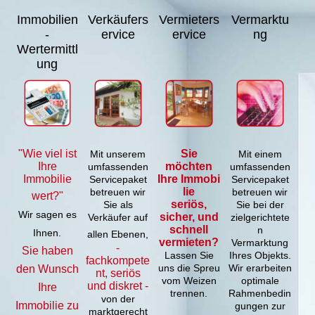
Immobilien
Verkäufers
Vermieters
Vermarktu
-
ervice
ervice
ng
Wertermittl
ung
"Wie viel ist
Sie
Mit unserem
Mit einem
Ihre
möchten
umfassenden
umfassenden
Immobilie
Ihre Immobi
Servicepaket
Servicepaket
lie
betreuen wir
betreuen wir
wert?"
seriös,
Sie als
Sie bei der
Wir sagen es
sicher, und
Verkäufer auf
zielgerichtete
schnell
n
Ihnen.
allen Ebenen,
vermieten?
Vermarktung
-
Sie haben
Lassen Sie
Ihres Objekts.
fachkompete
uns die Spreu
Wir erarbeiten
den Wunsch
nt, seriös
vom Weizen
optimale
und diskret -
Ihre
trennen.
Rahmenbedin
von der
Immobilie zu
gungen zur
marktgerecht