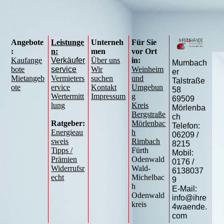
Angebote
Leistunge
Unterneh
Für Sie
:
n:
men
vor Ort
Kaufange
Verkäufer
Über uns
in:
Mumbach
bote
service
Wir
Weinheim
er
Mietangeb
Vermieters
suchen
und
Talstraße
ote
ervice
Kontakt
Umgebun
58
Wertermitt
Impressum
g
69509
lung
Kreis
Mörlenba
Bergstraße
ch
Ratgeber:
Mörlenbac
Telefon:
Energieau
h
06209 /
sweis
Rimbach
8215
Tipps /
Fürth
Mobil:
Prämien
Odenwald
0176 /
Widerrufsr
Wald-
6138037
echt
Michelbac
9
h
E-Mail:
Odenwald
info@ihre
kreis
4waende.
com